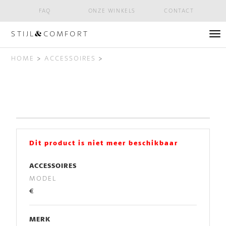
FAQ
ONZE WINKELS
CONTACT
STIJL
COMFORT
&
Tog
nav
HOME
>
ACCESSOIRES
>
Dit product is niet meer beschikbaar
ACCESSOIRES
MODEL
€
MERK