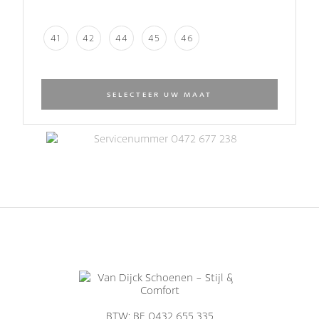
41
42
44
45
46
SELECTEER UW MAAT
BTW: BE 0432 655 335